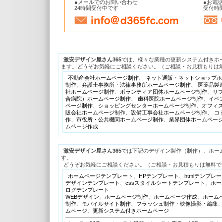
●メールでのお問い合わせ
●お電話
24時間受付中です
受付時間
激安デザイン屋さん365
では、様々な業種の更新システム付きホー
ます。どうぞお気軽にご相談ください。（ご相談・お見積もりは無
不動産会社ホームページ制作
、
ネット通販・ネットショップホ
制作
、
弁護士事務所・法律事務所ホームページ制作
、
医薬品製
社ホームページ制作
、
ボランティア団体ホームページ制作
、
リ
合病院）ホームページ制作
、
歯科医院ホームページ制作
、
イベ
ページ制作
、
ショッピングセンターホームページ制作
、
オフィ
販会社ホームページ制作
、
設備工事会社ホームページ制作
、
コ
作
、
市役所・公共機関ホームページ制作
、
業界団体ホームペー
ムページ作成
激安デザイン屋さん365
では下記のデザイン製作（制作）、ホーム
す。
どうぞお気軽にご相談ください。（ご相談・お見積もりは無料で
ホームページテンプレート
、
HPテンプレート
、
htmlテンプレ
デザインテンプレート
、
cssスタイルシートテンプレート
、
ホー
ログテンプレート
WEBデザイン
、
ホームページ制作、ホームページ作成
、
ホーム
制作
、
モバイルサイト制作
、
フラッシュ制作・映像撮影・編集
ムページ
、
更新システム付きホームページ