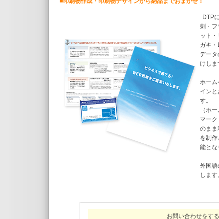
■印刷物作成・印刷物デザインから納品までおまかせ！
DTP
刺・フ
ット・
ガキ・
データ
けしま
ホーム
インと
す。
（ホー
マーク
のまま
を制作
能とな
外国語
します
お問い合わせをす