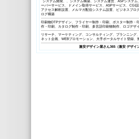
システム開発
、、
システム構築
、
システム運営
、
ASPシステム
ーバーサービス
、
ドメイン取得サービス
、
ASPサービス
、
CGI
アクセス解析設置
、
メルマガ配信システム設置
、
ビジネスブロ
ログ構築
印刷物DTPデザイン
、
フライヤー制作・印刷
、
ポスター制作・
作・印刷
、
カタログ制作・印刷
、
多言語印刷物制作
、
ロゴデザ
リサーチ、マーケティング
、
コンサルティング
、
プランニング
ネット企画
、
WEBプロモーション
、
大手ポータルサイト登録
、
激安デザイン屋さん365（激安 デザイ