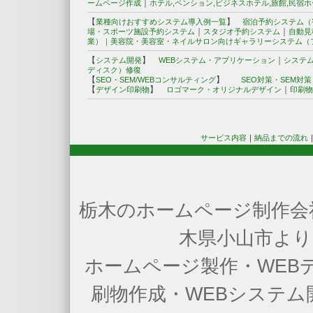
｜
ームページ作成
ホテル,ペンション,ビジネスホテル,旅館,民宿
【
】
業種向けおすすめシステム導入例一覧
宿泊予約システム（
｜
｜
場・スポーツ施設予約システム
スタジオ予約システム
自動見
業）｜
美容院・美容室・ネイルサロン向けギャラリーシステム（
【
】
｜
システム開発
WEBシステム・アプリケーション
システ
ディスク）修復
【
】
SEO・SEM/WEBコンサルティング
SEO対策・SEM対
【
】
｜
デザイン印刷物
ロゴマーク・オリジナルデザイン
印刷物
サービス内容
｜
納品までの流れ
栃木のホームページ制作会社
木県小山市より
ホームページ製作・WEB
刷物作成・WEBシステ