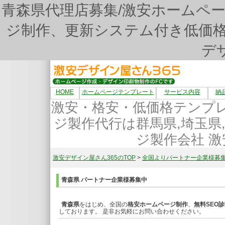
青森県代理店募集/激安ホームペ
ジ制作、更新システム付き低価格
デ
HOME
ホームページテンプレート
サービス内容
納
激安・格安・低価格テンプ
ジ製作代行は群馬県,埼玉県
ジ製作会社 激
激安デザイン屋さん365のTOP
>
全国よりパートナー企業様募
青森県 パートナー企業様募集中
青森県
をはじめ、全国の
格安ホームページ制作
、
無料SEO
しております。 是非お気軽にお問い合わせください。