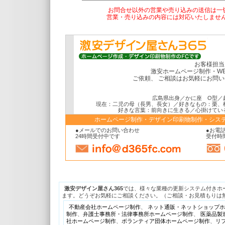
お問合せ以外の営業や売り込みの送信は一
営業・売り込みの内容には対応いたしませ
お客様担当
激安ホームページ制作・W
ご依頼、 ご相談はお気軽にお問
広島県出身／かに座 O型／
現在：二児の母（長男、長女）／好きなもの：栗、
好きな言葉：前向きに生きる／心掛けてい
ホームページ制作・デザイン印刷物制作・システ
●メールでのお問い合わせ
●お電話
24時間受付中です
受付時間
激安デザイン屋さん365
では、様々な業種の更新システム付きホー
ます。どうぞお気軽にご相談ください。（ご相談・お見積もりは無
不動産会社ホームページ制作
、
ネット通販・ネットショップホ
制作
、
弁護士事務所・法律事務所ホームページ制作
、
医薬品製
社ホームページ制作
、
ボランティア団体ホームページ制作
、
リ