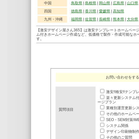
中国
鳥取県
|
島根県
|
岡山県
|
広島県
|
山口県
四国
徳島県
|
香川県
|
愛媛県
|
高知県
九州・沖縄
福岡県
|
佐賀県
|
長崎県
|
熊本県
|
大分県
【激安デザイン屋さん365】は激安テンプレートホームペー
ム付きホームページ作成など、低価格で製作・作成可能なホ
す。
お問い合わせをす
激安!!格安!!テン
楽々更新システム
ージプラン
業種別運営更新シ
質問項目
その他のホームペ
SEO・SEM対策/
システム関係
デザイン印刷物制
その他のご質問