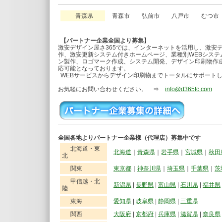
青森県
青森市 弘前市 八戸市 むつ市
【パートナー企業全国より募集】
激安デザイン屋さ365では、インターネットを活用し、激安
作、激安更新システム付きホームページ、業種別WEBシステ
ン製作、ロゴマーク作成、システム開発、デザイン印刷物作成
応可能となっております。
WEBサービスからデザイン印刷物までトータルにサポート
お気軽にお問い合わせください。 ⇒
info@d365fc.com
全国各地よりパートナー企業様（代理店）募集中です
北海道・東
北海道
｜
青森県
｜
岩手県
｜
宮城県
｜
秋田
北
関東
東京都
｜
神奈川県
｜
埼玉県
｜
千葉県
｜
茨
甲信越・北
新潟県
|
長野県
|
富山県
|
石川県
|
福井県
陸
東海
愛知県
|
岐阜県
|
静岡県
|
三重県
関西
大阪府
|
京都府
|
兵庫県
|
滋賀県
|
奈良県