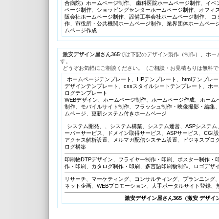
合病院）ホームページ制作
、
歯科医院ホームページ制作
、
イベ
ページ制作
、
ショッピングセンターホームページ制作
、
オフィ
販会社ホームページ制作
、
設備工事会社ホームページ制作
、
コ
作
、
市役所・公共機関ホームページ制作
、
業界団体ホームペー
ムページ作成
激安デザイン屋さん365
では下記のデザイン製作（制作）、ホーム
す。
どうぞお気軽にご相談ください。（ご相談・お見積もりは無料で
ホームページテンプレート
、
HPテンプレート
、
htmlテンプレ
デザインテンプレート
、
cssスタイルシートテンプレート
、
ホー
ログテンプレート
WEBデザイン
、
ホームページ制作、ホームページ作成
、
ホーム
制作
、
モバイルサイト制作
、
フラッシュ制作・映像撮影・編集
ムページ
、
更新システム付きホームページ
システム開発
、、
システム構築
、
システム運営
、
ASPシステム
ーバーサービス
、
ドメイン取得サービス
、
ASPサービス
、
CGI
アクセス解析設置
、
メルマガ配信システム設置
、
ビジネスブロ
ログ構築
印刷物DTPデザイン
、
フライヤー制作・印刷
、
ポスター制作・
作・印刷
、
カタログ制作・印刷
、
多言語印刷物制作
、
ロゴデザ
リサーチ、マーケティング
、
コンサルティング
、
プランニング
ネット企画
、
WEBプロモーション
、
大手ポータルサイト登録
、
激安デザイン屋さん365（激安 デザイ