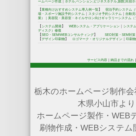
｜
ームページ作成
ホテル,ペンション,ビジネスホテル,旅館,民宿
【
】
業種向けおすすめシステム導入例一覧
宿泊予約システム（
｜
｜
場・スポーツ施設予約システム
スタジオ予約システム
自動見
業）｜
美容院・美容室・ネイルサロン向けギャラリーシステム（
【
】
｜
システム開発
WEBシステム・アプリケーション
システ
ディスク）修復
【
】
SEO・SEM/WEBコンサルティング
SEO対策・SEM対
【
】
｜
デザイン印刷物
ロゴマーク・オリジナルデザイン
印刷物
サービス内容
｜
納品までの流れ
栃木のホームページ制作会社
木県小山市より
ホームページ製作・WEB
刷物作成・WEBシステ