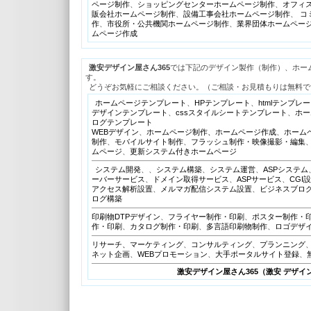
ページ制作
、
ショッピングセンターホームページ制作
、
オフィ
販会社ホームページ制作
、
設備工事会社ホームページ制作
、
コ
作
、
市役所・公共機関ホームページ制作
、
業界団体ホームペー
ムページ作成
激安デザイン屋さん365
では下記のデザイン製作（制作）、ホーム
す。
どうぞお気軽にご相談ください。（ご相談・お見積もりは無料で
ホームページテンプレート
、
HPテンプレート
、
htmlテンプレ
デザインテンプレート
、
cssスタイルシートテンプレート
、
ホー
ログテンプレート
WEBデザイン
、
ホームページ制作、ホームページ作成
、
ホーム
制作
、
モバイルサイト制作
、
フラッシュ制作・映像撮影・編集
ムページ
、
更新システム付きホームページ
システム開発
、、
システム構築
、
システム運営
、
ASPシステム
ーバーサービス
、
ドメイン取得サービス
、
ASPサービス
、
CGI
アクセス解析設置
、
メルマガ配信システム設置
、
ビジネスブロ
ログ構築
印刷物DTPデザイン
、
フライヤー制作・印刷
、
ポスター制作・
作・印刷
、
カタログ制作・印刷
、
多言語印刷物制作
、
ロゴデザ
リサーチ、マーケティング
、
コンサルティング
、
プランニング
ネット企画
、
WEBプロモーション
、
大手ポータルサイト登録
、
激安デザイン屋さん365（激安 デザイ