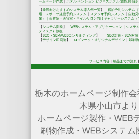
｜
ームページ作成
ホテル,ペンション,ビジネスホテル,旅館,民宿
【
】
業種向けおすすめシステム導入例一覧
宿泊予約システム（
｜
｜
場・スポーツ施設予約システム
スタジオ予約システム
自動見
業）｜
美容院・美容室・ネイルサロン向けギャラリーシステム（
【
】
｜
システム開発
WEBシステム・アプリケーション
システ
ディスク）修復
【
】
SEO・SEM/WEBコンサルティング
SEO対策・SEM対
【
】
｜
デザイン印刷物
ロゴマーク・オリジナルデザイン
印刷物
サービス内容
｜
納品までの流れ
栃木のホームページ制作会社
木県小山市より
ホームページ製作・WEB
刷物作成・WEBシステ