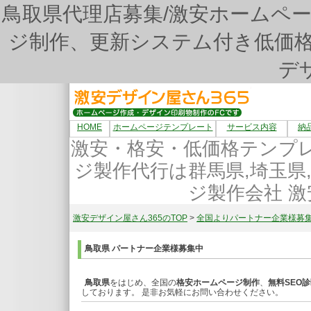
鳥取県代理店募集/激安ホームペ
ジ制作、更新システム付き低価格
デ
HOME
ホームページテンプレート
サービス内容
納
激安・格安・低価格テンプ
ジ製作代行は群馬県,埼玉県
ジ製作会社 激
激安デザイン屋さん365のTOP
>
全国よりパートナー企業様募
鳥取県 パートナー企業様募集中
鳥取県
をはじめ、全国の
格安ホームページ制作
、
無料SEO
しております。 是非お気軽にお問い合わせください。