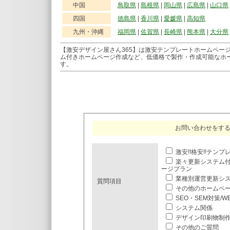
中国
鳥取県
|
島根県
|
岡山県
|
広島県
|
山口県
四国
徳島県
|
香川県
|
愛媛県
|
高知県
九州・沖縄
福岡県
|
佐賀県
|
長崎県
|
熊本県
|
大分県
【激安デザイン屋さん365】は激安テンプレートホームペー
ム付きホームページ作成など、低価格で製作・作成可能なホ
す。
お問い合わせをす
激安!!格安!!テン
楽々更新システム
ージプラン
業種別運営更新シ
質問項目
その他のホームペ
SEO・SEM対策/
システム関係
デザイン印刷物制
その他のご質問