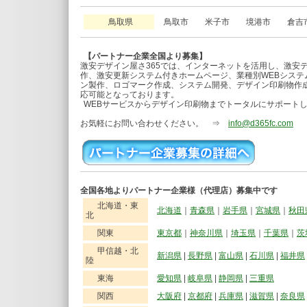
鳥取県
鳥取市 米子市 境港市 倉吉
【パートナー企業全国より募集】
激安デザイン屋さ365では、インターネットを活用し、激安
作、激安更新システム付きホームページ、業種別WEBシステ
ン製作、ロゴマーク作成、システム開発、デザイン印刷物作成
応可能となっております。
WEBサービスからデザイン印刷物までトータルにサポート
お気軽にお問い合わせください。 ⇒
info@d365fc.com
全国各地よりパートナー企業様（代理店）募集中です
北海道・東
北海道
｜
青森県
｜
岩手県
｜
宮城県
｜
秋田
北
関東
東京都
｜
神奈川県
｜
埼玉県
｜
千葉県
｜
茨
甲信越・北
新潟県
|
長野県
|
富山県
|
石川県
|
福井県
陸
東海
愛知県
|
岐阜県
|
静岡県
|
三重県
関西
大阪府
|
京都府
|
兵庫県
|
滋賀県
|
奈良県