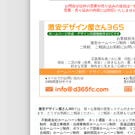
お問合せ以外の営業や売り込みの送信は一
営業・売り込みの内容には対応いたしませ
お客様担当
激安ホームページ制作・W
ご依頼、 ご相談はお気軽にお問
広島県出身／かに座 O型／
現在：二児の母（長男、長女）／好きなもの：栗、
好きな言葉：前向きに生きる／心掛けてい
ホームページ制作・デザイン印刷物制作・システ
●メールでのお問い合わせ
●お電話
24時間受付中です
受付時間
激安デザイン屋さん365
では、様々な業種の更新システム付きホー
ます。どうぞお気軽にご相談ください。（ご相談・お見積もりは無
不動産会社ホームページ制作
、
ネット通販・ネットショップホ
制作
、
弁護士事務所・法律事務所ホームページ制作
、
医薬品製
社ホームページ制作
、
ボランティア団体ホームページ制作
、
リ
合病院）ホームページ制作
、
歯科医院ホームページ制作
、
イベ